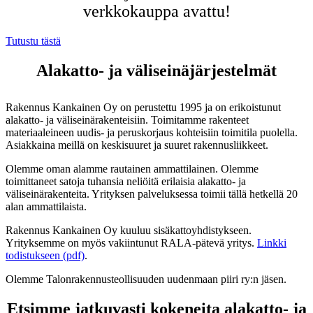
verkkokauppa avattu!
Tutustu tästä
Alakatto- ja väliseinäjärjestelmät
Rakennus Kankainen Oy on perustettu 1995 ja on erikoistunut
alakatto- ja väliseinärakenteisiin. Toimitamme rakenteet
materiaaleineen uudis- ja peruskorjaus kohteisiin toimitila puolella.
Asiakkaina meillä on keskisuuret ja suuret rakennusliikkeet.
Olemme oman alamme rautainen ammattilainen. Olemme
toimittaneet satoja tuhansia neliöitä erilaisia alakatto- ja
väliseinärakenteita. Yrityksen palveluksessa toimii tällä hetkellä 20
alan ammattilaista.
Rakennus Kankainen Oy kuuluu sisäkattoyhdistykseen.
Yrityksemme on myös vakiintunut RALA-pätevä yritys.
Linkki
todistukseen (pdf)
.
Olemme Talonrakennusteollisuuden uudenmaan piiri ry:n jäsen.
Etsimme jatkuvasti kokeneita alakatto- ja