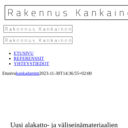
Skip
to
content
ETUSIVU
REFERENSSIT
YHTEYSTIEDOT
Etusivu
kankadamint
2023-11-30T14:36:55+02:00
Uusi alakatto- ja väliseinämateriaalien